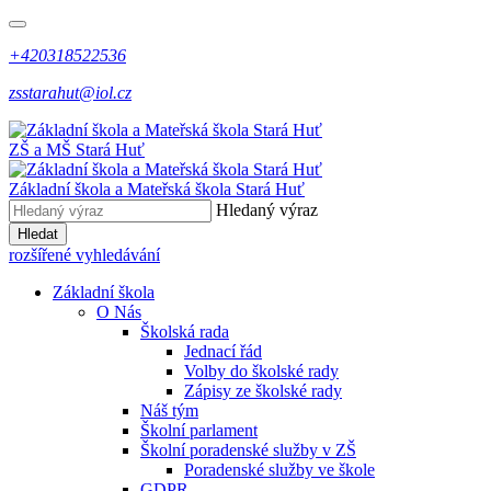
+420318522536
zsstarahut@iol.cz
ZŠ a MŠ
Stará Huť
Základní škola a Mateřská škola
Stará Huť
Hledaný výraz
Hledat
rozšířené vyhledávání
Základní škola
O Nás
Školská rada
Jednací řád
Volby do školské rady
Zápisy ze školské rady
Náš tým
Školní parlament
Školní poradenské služby v ZŠ
Poradenské služby ve škole
GDPR