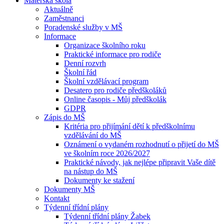
Mateřská škola
Aktuálně
Zaměstnanci
Poradenské služby v MŠ
Informace
Organizace školního roku
Praktické informace pro rodiče
Denní rozvrh
Školní řád
Školní vzdělávací program
Desatero pro rodiče předškoláků
Online časopis - Můj předškolák
GDPR
Zápis do MŠ
Kritéria pro přijímání dětí k předškolnímu
vzdělávání do MŠ
Oznámení o vydaném rozhodnutí o přijetí do MŠ
ve školním roce 2026/2027
Praktické návody, jak nejlépe připravit Vaše dítě
na nástup do MŠ
Dokumenty ke stažení
Dokumenty MŠ
Kontakt
Týdenní třídní plány
Týdenní třídní plány Žabek