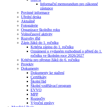
Informační memorandum pro zákonné
zástupce
Povinné informace
Uřední deska
Aktuálně
Fotogalerie
Organizace školního roku
Volnočasové aktivity
Rozvrhy tříd
Zápis žáků do 1. ročníku
Kritéria zápisu do 1. ročníku
Oznámení o vydaném rozhodnutí o přijetí do 1.
ročníku ve školním roce 2026/2027
Kritéria pro přestup žáků do 6. ročníku
Projekty
Dokumenty
Dokumenty ke stažení
Certifikáty
Školní řád
Školní vzdělávací program
EVVO
MPP
Rozpočty
Výroční zprávy