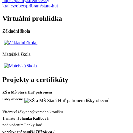
https://platby.stredocesky
kraj.cz/obec/pribram/stara-hut
Virtuální prohlídka
Základní škola
Mateřská škola
Projekty a certifikáty
ZŠ a MŠ Stará Huť patronem
lišky obecné
Vítězství žákyně výtvarného kroužku
1. místo: Johanka Kalibová
pod vedením Lenky Jaré
ve výtvarné soutěži
Třikrát co !