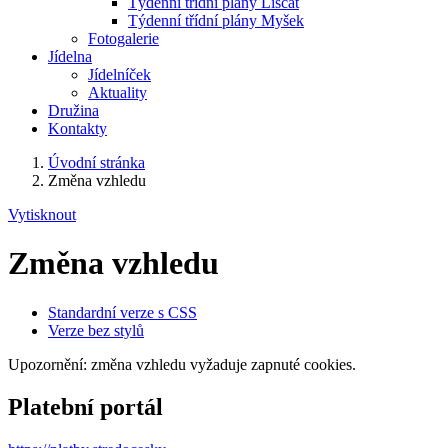
Týdenní třídní plány Liščat
Týdenní třídní plány Myšek
Fotogalerie
Jídelna
Jídelníček
Aktuality
Družina
Kontakty
Úvodní stránka
Změna vzhledu
Vytisknout
Změna vzhledu
Standardní verze s CSS
Verze bez stylů
Upozornění: změna vzhledu vyžaduje zapnuté cookies.
Platební portál