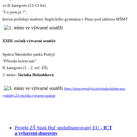
ve II. kategorie (13-15 let)
"Co jsem já ?",
kterou pořádají studenti
Anglického gymnázia v Praze pod záštitou MŠMT
XXIII. ročník výtvarné soutěže
Správa Národního parku Podyjí
"Příroda kolem nás"
II. kategorie (1. - 2. roč. ZŠ)
3. místo:
Sárinka Holoubková
https://www.nppodyji.cz/priroda-kolem-nas-
vysledky-23-rocniku-vytvarne-souteze
Projekt ZŠ Stará Huť spolufinancovaný EU -
ICT
a vybavení sborovny