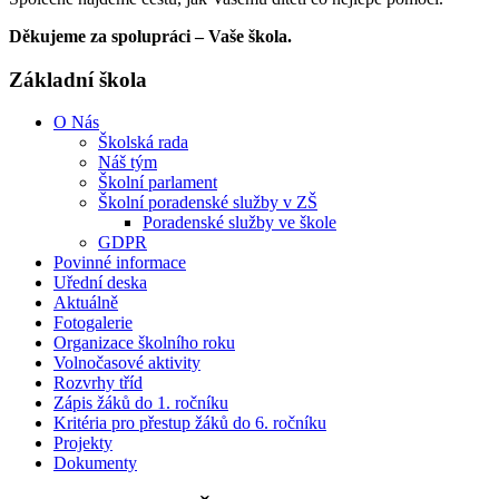
Děkujeme za spolupráci – Vaše škola.
Základní škola
O Nás
Školská rada
Náš tým
Školní parlament
Školní poradenské služby v ZŠ
Poradenské služby ve škole
GDPR
Povinné informace
Uřední deska
Aktuálně
Fotogalerie
Organizace školního roku
Volnočasové aktivity
Rozvrhy tříd
Zápis žáků do 1. ročníku
Kritéria pro přestup žáků do 6. ročníku
Projekty
Dokumenty