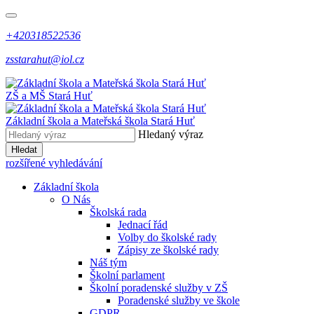
+420318522536
zsstarahut@iol.cz
ZŠ a MŠ
Stará Huť
Základní škola a Mateřská škola
Stará Huť
Hledaný výraz
Hledat
rozšířené vyhledávání
Základní škola
O Nás
Školská rada
Jednací řád
Volby do školské rady
Zápisy ze školské rady
Náš tým
Školní parlament
Školní poradenské služby v ZŠ
Poradenské služby ve škole
GDPR