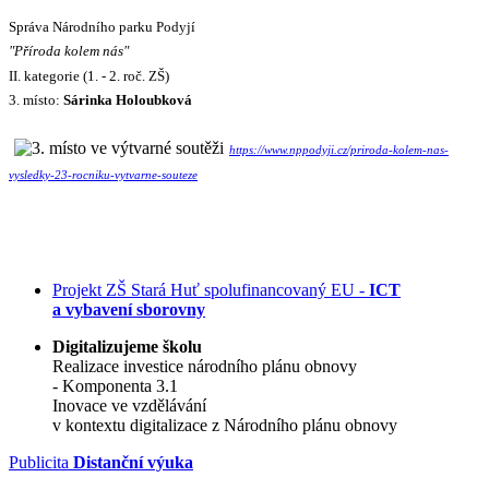
Správa Národního parku Podyjí
"Příroda kolem nás"
II. kategorie (1. - 2. roč. ZŠ)
3. místo:
Sárinka Holoubková
https://www.nppodyji.cz/priroda-kolem-nas-
vysledky-23-rocniku-vytvarne-souteze
Projekt ZŠ Stará Huť spolufinancovaný EU -
ICT
a vybavení sborovny
Digitalizujeme školu
Realizace investice národního plánu obnovy
- Komponenta 3.1
Inovace ve vzdělávání
v kontextu digitalizace z Národního plánu obnovy
Publicita
Distanční výuka