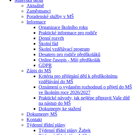
Mateřská škola
Aktuálně
Zaměstnanci
Poradenské služby v MŠ
Informace
Organizace školního roku
Praktické informace pro rodiče
Denní rozvrh
Školní řád
Školní vzdělávací program
Desatero pro rodiče předškoláků
Online časopis - Můj předškolák
GDPR
Zápis do MŠ
Kritéria pro přijímání dětí k předškolnímu
vzdělávání do MŠ
Oznámení o vydaném rozhodnutí o přijetí do MŠ
ve školním roce 2026/2027
Praktické návody, jak nejlépe připravit Vaše dítě
na nástup do MŠ
Dokumenty ke stažení
Dokumenty MŠ
Kontakt
Týdenní třídní plány
Týdenní třídní plány Žabek