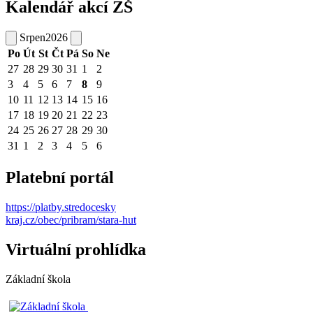
Kalendář akcí ZŠ
Srpen
2026
Po
Út
St
Čt
Pá
So
Ne
27
28
29
30
31
1
2
3
4
5
6
7
8
9
10
11
12
13
14
15
16
17
18
19
20
21
22
23
24
25
26
27
28
29
30
31
1
2
3
4
5
6
Platební portál
https://platby.stredocesky
kraj.cz/obec/pribram/stara-hut
Virtuální prohlídka
Základní škola