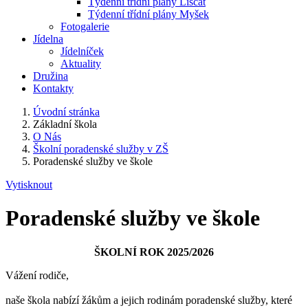
Týdenní třídní plány Liščat
Týdenní třídní plány Myšek
Fotogalerie
Jídelna
Jídelníček
Aktuality
Družina
Kontakty
Úvodní stránka
Základní škola
O Nás
Školní poradenské služby v ZŠ
Poradenské služby ve škole
Vytisknout
Poradenské služby ve škole
ŠKOLNÍ ROK 2025/2026
Vážení rodiče,
naše škola nabízí žákům a jejich rodinám poradenské služby, které