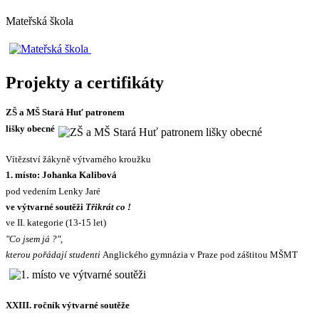
Mateřská škola
Projekty a certifikáty
ZŠ a MŠ Stará Huť patronem
lišky obecné
Vítězství žákyně výtvarného kroužku
1. místo: Johanka Kalibová
pod vedením Lenky Jaré
ve výtvarné soutěži
Třikrát co !
ve II. kategorie (13-15 let)
"Co jsem já ?",
kterou pořádají studenti
Anglického gymnázia v Praze pod záštitou MŠMT
XXIII. ročník výtvarné soutěže