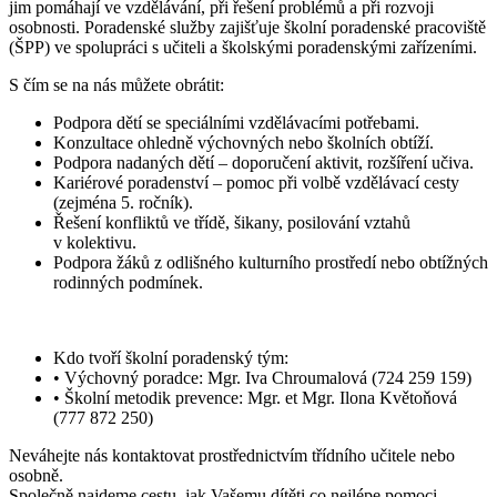
jim pomáhají ve vzdělávání, při řešení problémů a při rozvoji
osobnosti. Poradenské služby zajišťuje školní poradenské pracoviště
(ŠPP) ve spolupráci s učiteli a školskými poradenskými zařízeními.
S čím se na nás můžete obrátit:
Podpora dětí se speciálními vzdělávacími potřebami.
Konzultace ohledně výchovných nebo školních obtíží.
Podpora nadaných dětí – doporučení aktivit, rozšíření učiva.
Kariérové poradenství – pomoc při volbě vzdělávací cesty
(zejména 5. ročník).
Řešení konfliktů ve třídě, šikany, posilování vztahů
v kolektivu.
Podpora žáků z odlišného kulturního prostředí nebo obtížných
rodinných podmínek.
Kdo tvoří školní poradenský tým:
• Výchovný poradce: Mgr. Iva Chroumalová (724 259 159)
• Školní metodik prevence: Mgr. et Mgr. Ilona Květoňová
(777 872 250)
Neváhejte nás kontaktovat prostřednictvím třídního učitele nebo
osobně.
Společně najdeme cestu, jak Vašemu dítěti co nejlépe pomoci.