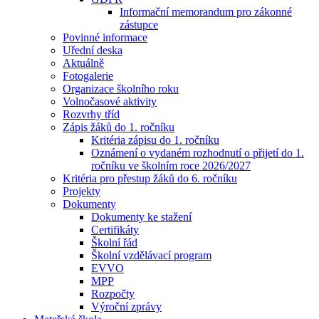
Informační memorandum pro zákonné
zástupce
Povinné informace
Uřední deska
Aktuálně
Fotogalerie
Organizace školního roku
Volnočasové aktivity
Rozvrhy tříd
Zápis žáků do 1. ročníku
Kritéria zápisu do 1. ročníku
Oznámení o vydaném rozhodnutí o přijetí do 1.
ročníku ve školním roce 2026/2027
Kritéria pro přestup žáků do 6. ročníku
Projekty
Dokumenty
Dokumenty ke stažení
Certifikáty
Školní řád
Školní vzdělávací program
EVVO
MPP
Rozpočty
Výroční zprávy