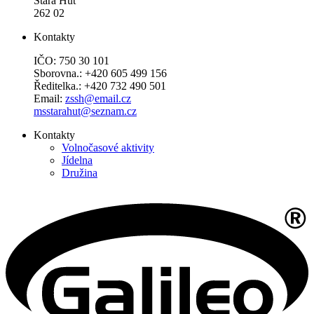
Stará Huť
262 02
Kontakty
IČO: 750 30 101
Sborovna.: +420 605 499 156
Ředitelka.: +420 732 490 501
Email:
zssh@email.cz
msstarahut@seznam.cz
Kontakty
Volnočasové aktivity
Jídelna
Družina