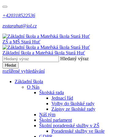
+420318522536
zsstarahut@iol.cz
ZŠ a MŠ
Stará Huť
Základní škola a Mateřská škola
Stará Huť
Hledaný výraz
Hledat
rozšířené vyhledávání
Základní škola
O Nás
Školská rada
Jednací řád
Volby do školské rady
Zápisy ze školské rady
Náš tým
Školní parlament
Školní poradenské služby v ZŠ
Poradenské služby ve škole
GDPR