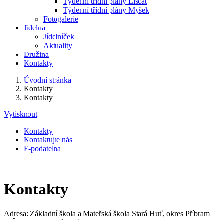
Týdenní třídní plány Liščat
Týdenní třídní plány Myšek
Fotogalerie
Jídelna
Jídelníček
Aktuality
Družina
Kontakty
Úvodní stránka
Kontakty
Kontakty
Vytisknout
Kontakty
Kontaktujte nás
E-podatelna
Kontakty
Adresa: Základní škola a Mateřská škola Stará Huť, okres Příbram