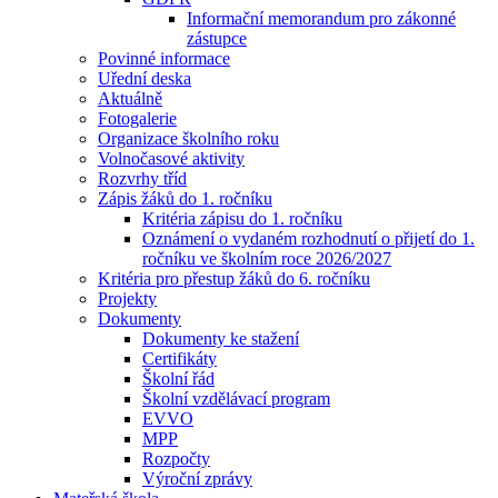
Informační memorandum pro zákonné
zástupce
Povinné informace
Uřední deska
Aktuálně
Fotogalerie
Organizace školního roku
Volnočasové aktivity
Rozvrhy tříd
Zápis žáků do 1. ročníku
Kritéria zápisu do 1. ročníku
Oznámení o vydaném rozhodnutí o přijetí do 1.
ročníku ve školním roce 2026/2027
Kritéria pro přestup žáků do 6. ročníku
Projekty
Dokumenty
Dokumenty ke stažení
Certifikáty
Školní řád
Školní vzdělávací program
EVVO
MPP
Rozpočty
Výroční zprávy