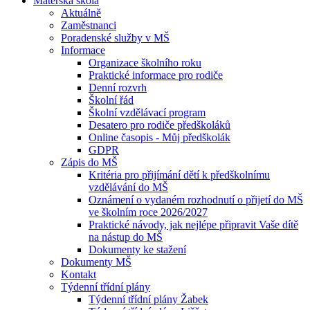
Mateřská škola
Aktuálně
Zaměstnanci
Poradenské služby v MŠ
Informace
Organizace školního roku
Praktické informace pro rodiče
Denní rozvrh
Školní řád
Školní vzdělávací program
Desatero pro rodiče předškoláků
Online časopis - Můj předškolák
GDPR
Zápis do MŠ
Kritéria pro přijímání dětí k předškolnímu
vzdělávání do MŠ
Oznámení o vydaném rozhodnutí o přijetí do MŠ
ve školním roce 2026/2027
Praktické návody, jak nejlépe připravit Vaše dítě
na nástup do MŠ
Dokumenty ke stažení
Dokumenty MŠ
Kontakt
Týdenní třídní plány
Týdenní třídní plány Žabek