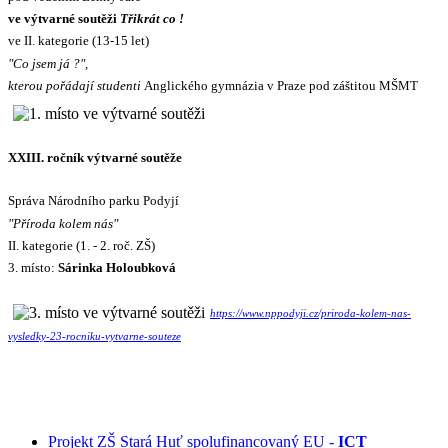
ve výtvarné soutěži
Třikrát co !
ve II. kategorie (13-15 let)
"Co jsem já ?",
kterou pořádají studenti
Anglického gymnázia v Praze pod záštitou MŠMT
XXIII. ročník výtvarné soutěže
Správa Národního parku Podyjí
"Příroda kolem nás"
II. kategorie (1. - 2. roč. ZŠ)
3. místo:
Sárinka Holoubková
https://www.nppodyji.cz/priroda-kolem-nas-
vysledky-23-rocniku-vytvarne-souteze
Projekt ZŠ Stará Huť spolufinancovaný EU -
ICT