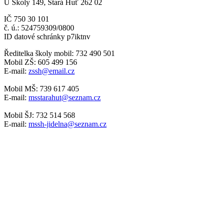
U Školy 149, Stará Huť 262 02
IČ 750 30 101
č. ú.: 524759309/0800
ID datové schránky p7iktnv
Ředitelka školy mobil: 732 490 501
Mobil ZŠ: 605 499 156
E-mail:
zssh@email.cz
Mobil MŠ: 739 617 405
E-mail:
msstarahut@seznam.cz
Mobil ŠJ: 732 514 568
E-mail:
mssh-jidelna@seznam.cz