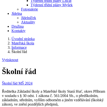
Týdenní třídní plány Liščat
Týdenní třídní plány Myšek
Fotogalerie
Jídelna
Jídelníček
Aktuality
Družina
Kontakty
Úvodní stránka
Mateřská škola
Informace
Školní řád
Vytisknout
Školní řád
Školní řád MŠ 2024
Ředitelka Základní školy a Mateřské školy Stará Huť, okres Příbram
v souladu s § 30 odst. 1 zákona č. 561/2004 Sb., o předškolním,
základním, středním, vyšším odborném a jiném vzdělávání (školský
zákon), ve znění pozdějších předpisů,