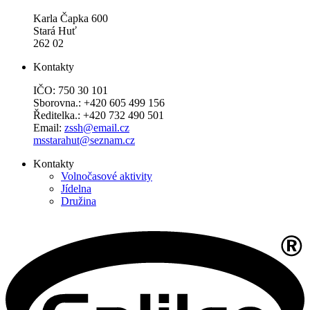
Karla Čapka 600
Stará Huť
262 02
Kontakty
IČO: 750 30 101
Sborovna.: +420 605 499 156
Ředitelka.: +420 732 490 501
Email:
zssh@email.cz
msstarahut@seznam.cz
Kontakty
Volnočasové aktivity
Jídelna
Družina