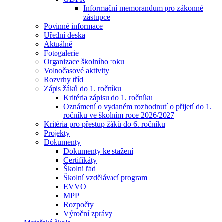
Informační memorandum pro zákonné
zástupce
Povinné informace
Uřední deska
Aktuálně
Fotogalerie
Organizace školního roku
Volnočasové aktivity
Rozvrhy tříd
Zápis žáků do 1. ročníku
Kritéria zápisu do 1. ročníku
Oznámení o vydaném rozhodnutí o přijetí do 1.
ročníku ve školním roce 2026/2027
Kritéria pro přestup žáků do 6. ročníku
Projekty
Dokumenty
Dokumenty ke stažení
Certifikáty
Školní řád
Školní vzdělávací program
EVVO
MPP
Rozpočty
Výroční zprávy