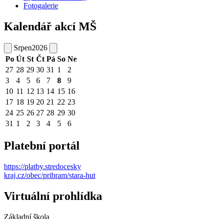
Fotogalerie
Kalendář akcí MŠ
Srpen
2026
Po
Út
St
Čt
Pá
So
Ne
27
28
29
30
31
1
2
3
4
5
6
7
8
9
10
11
12
13
14
15
16
17
18
19
20
21
22
23
24
25
26
27
28
29
30
31
1
2
3
4
5
6
Platební portál
https://platby.stredocesky
kraj.cz/obec/pribram/stara-hut
Virtuální prohlídka
Základní škola