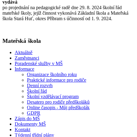
vydává
po projednání na pedagogické radě dne 29. 8. 2024 školní řád
mateřské školy, jejíž činnost vykonává Základní škola a Mateřská
škola Stará Huť, okres Příbram s účinností od 1. 9. 2024.
Mateřská škola
Aktuálně
Zaměstnanci
Poradenské služby v MŠ
Informace
Organizace školního roku
Praktické informace pro rodiče
Denní rozvrh
Školní řád
Školní vzdělávací program
Desatero pro rodiče předškoláků
Online časopis - Můj předškolák
GDPR
Zápis do MŠ
Dokumenty MŠ
Kontakt
Týdenní třídní plány