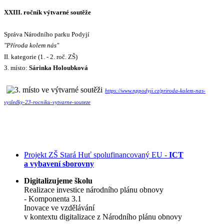
XXIII. ročník výtvarné soutěže
Správa Národního parku Podyjí
"Příroda kolem nás"
II. kategorie (1. - 2. roč. ZŠ)
3. místo:
Sárinka Holoubková
https://www.nppodyji.cz/priroda-kolem-nas-
vysledky-23-rocniku-vytvarne-souteze
Projekt ZŠ Stará Huť spolufinancovaný EU -
ICT
a vybavení sborovny
Digitalizujeme školu
Realizace investice národního plánu obnovy
- Komponenta 3.1
Inovace ve vzdělávání
v kontextu digitalizace z Národního plánu obnovy