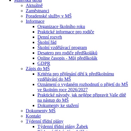
Mateřská škola
Aktuálně
Zaměstnanci
Poradenské služby v MŠ
Informace
Organizace školního roku
Praktické informace pro rodiče
Denní rozvrh
Školní řád
Školní vzdělávací program
Desatero pro rodiče předškoláků
Online časopis - Můj předškolák
GDPR
Zápis do MŠ
Kritéria pro přijímání dětí k předškolnímu
vzdělávání do MŠ
Oznámení o vydaném rozhodnutí o přijetí do MŠ
ve školním roce 2026/2027
Praktické návody, jak nejlépe připravit Vaše dítě
na nástup do MŠ
Dokumenty ke stažení
Dokumenty MŠ
Kontakt
Týdenní třídní plány
Týdenní třídní plány Žabek