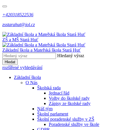
+420318522536
zsstarahut@iol.cz
ZŠ a MŠ
Stará Huť
Základní škola a Mateřská škola
Stará Huť
Hledaný výraz
Hledat
rozšířené vyhledávání
Základní škola
O Nás
Školská rada
Jednací řád
Volby do školské rady
Zápisy ze školské rady
Náš tým
Školní parlament
Školní poradenské služby v ZŠ
Poradenské služby ve škole
GDPR