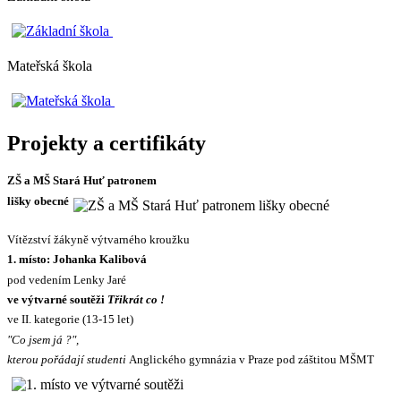
Mateřská škola
Projekty a certifikáty
ZŠ a MŠ Stará Huť patronem
lišky obecné
Vítězství žákyně výtvarného kroužku
1. místo: Johanka Kalibová
pod vedením Lenky Jaré
ve výtvarné soutěži
Třikrát co !
ve II. kategorie (13-15 let)
"Co jsem já ?",
kterou pořádají studenti
Anglického gymnázia v Praze pod záštitou MŠMT