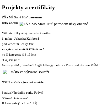
Projekty a certifikáty
ZŠ a MŠ Stará Huť patronem
lišky obecné
Vítězství žákyně výtvarného kroužku
1. místo: Johanka Kalibová
pod vedením Lenky Jaré
ve výtvarné soutěži
Třikrát co !
ve II. kategorie (13-15 let)
"Co jsem já ?",
kterou pořádají studenti
Anglického gymnázia v Praze pod záštitou MŠMT
XXIII. ročník výtvarné soutěže
Správa Národního parku Podyjí
"Příroda kolem nás"
II. kategorie (1. - 2. roč. ZŠ)