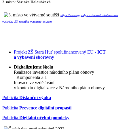
3. místo:
Sárinka Holoubková
https://www.nppodyji.cz/priroda-kolem-nas-
vysledky-23-rocniku-vytvarne-souteze
Projekt ZŠ Stará Huť spolufinancovaný EU -
ICT
a vybavení sborovny
Digitalizujeme školu
Realizace investice národního plánu obnovy
- Komponenta 3.1
Inovace ve vzdělávání
v kontextu digitalizace z Národního plánu obnovy
Publicita
Distanční výuka
Publicita
Prevence digitální propasti
Publicita
Digitální učební pomůcky