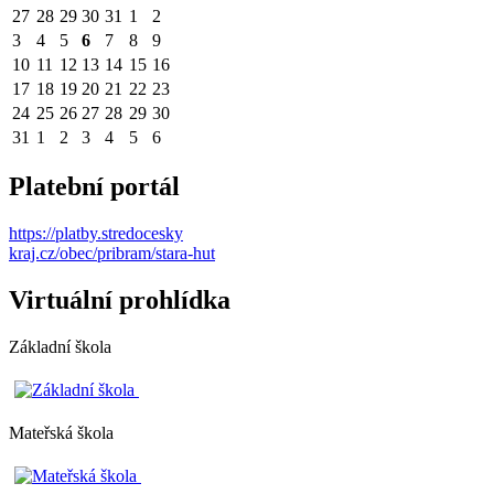
27
28
29
30
31
1
2
3
4
5
6
7
8
9
10
11
12
13
14
15
16
17
18
19
20
21
22
23
24
25
26
27
28
29
30
31
1
2
3
4
5
6
Platební portál
https://platby.stredocesky
kraj.cz/obec/pribram/stara-hut
Virtuální prohlídka
Základní škola
Mateřská škola