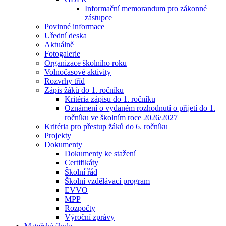
Informační memorandum pro zákonné
zástupce
Povinné informace
Uřední deska
Aktuálně
Fotogalerie
Organizace školního roku
Volnočasové aktivity
Rozvrhy tříd
Zápis žáků do 1. ročníku
Kritéria zápisu do 1. ročníku
Oznámení o vydaném rozhodnutí o přijetí do 1.
ročníku ve školním roce 2026/2027
Kritéria pro přestup žáků do 6. ročníku
Projekty
Dokumenty
Dokumenty ke stažení
Certifikáty
Školní řád
Školní vzdělávací program
EVVO
MPP
Rozpočty
Výroční zprávy