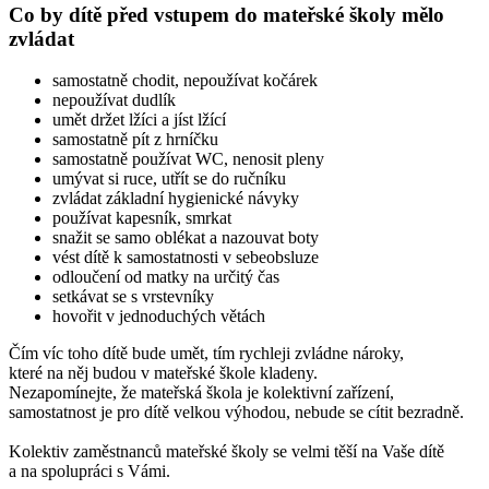
Co by dítě před vstupem do mateřské školy mělo
zvládat
samostatně chodit, nepoužívat kočárek
nepoužívat dudlík
umět držet lžíci a jíst lžící
samostatně pít z hrníčku
samostatně používat WC, nenosit pleny
umývat si ruce, utřít se do ručníku
zvládat základní hygienické návyky
používat kapesník, smrkat
snažit se samo oblékat a nazouvat boty
vést dítě k samostatnosti v sebeobsluze
odloučení od matky na určitý čas
setkávat se s vrstevníky
hovořit v jednoduchých větách
Čím víc toho dítě bude umět, tím rychleji zvládne nároky,
které na něj budou v mateřské škole kladeny.
Nezapomínejte, že mateřská škola je kolektivní zařízení,
samostatnost je pro dítě velkou výhodou,­ nebude se cítit bezradně.
Kolektiv zaměstnanců mateřské školy se velmi těší na Vaše dítě
a na spolupráci s Vámi.