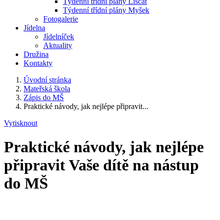
Týdenní třídní plány Liščat
Týdenní třídní plány Myšek
Fotogalerie
Jídelna
Jídelníček
Aktuality
Družina
Kontakty
Úvodní stránka
Mateřská škola
Zápis do MŠ
Praktické návody, jak nejlépe připravit...
Vytisknout
Praktické návody, jak nejlépe
připravit Vaše dítě na nástup
do MŠ