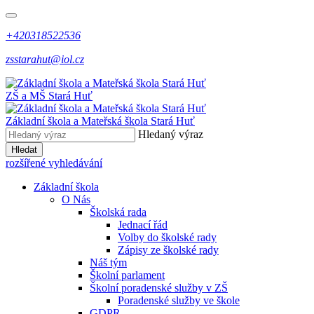
+420318522536
zsstarahut@iol.cz
ZŠ a MŠ
Stará Huť
Základní škola a Mateřská škola
Stará Huť
Hledaný výraz
Hledat
rozšířené vyhledávání
Základní škola
O Nás
Školská rada
Jednací řád
Volby do školské rady
Zápisy ze školské rady
Náš tým
Školní parlament
Školní poradenské služby v ZŠ
Poradenské služby ve škole
GDPR