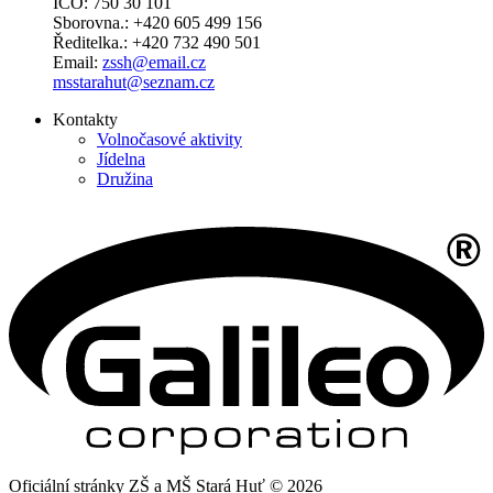
IČO: 750 30 101
Sborovna.: +420 605 499 156
Ředitelka.: +420 732 490 501
Email:
zssh@email.cz
msstarahut@seznam.cz
Kontakty
Volnočasové aktivity
Jídelna
Družina
Oficiální stránky ZŠ a MŠ Stará Huť © 2026