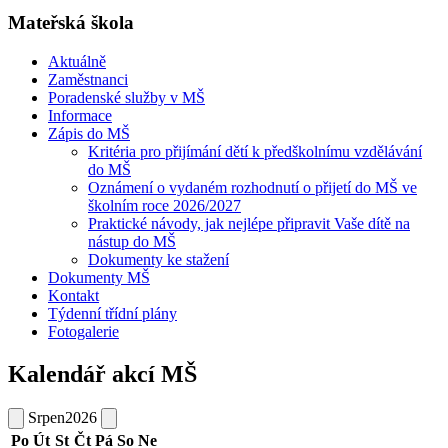
Mateřská škola
Aktuálně
Zaměstnanci
Poradenské služby v MŠ
Informace
Zápis do MŠ
Kritéria pro přijímání dětí k předškolnímu vzdělávání
do MŠ
Oznámení o vydaném rozhodnutí o přijetí do MŠ ve
školním roce 2026/2027
Praktické návody, jak nejlépe připravit Vaše dítě na
nástup do MŠ
Dokumenty ke stažení
Dokumenty MŠ
Kontakt
Týdenní třídní plány
Fotogalerie
Kalendář akcí MŠ
Srpen
2026
Po
Út
St
Čt
Pá
So
Ne