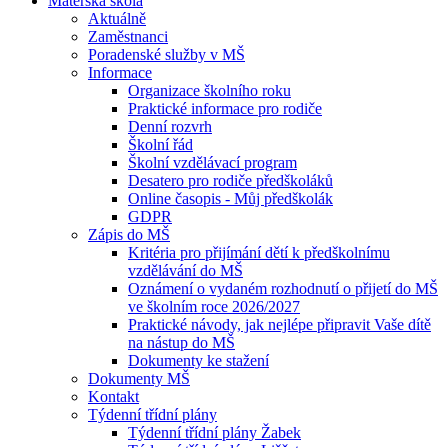
Mateřská škola
Aktuálně
Zaměstnanci
Poradenské služby v MŠ
Informace
Organizace školního roku
Praktické informace pro rodiče
Denní rozvrh
Školní řád
Školní vzdělávací program
Desatero pro rodiče předškoláků
Online časopis - Můj předškolák
GDPR
Zápis do MŠ
Kritéria pro přijímání dětí k předškolnímu
vzdělávání do MŠ
Oznámení o vydaném rozhodnutí o přijetí do MŠ
ve školním roce 2026/2027
Praktické návody, jak nejlépe připravit Vaše dítě
na nástup do MŠ
Dokumenty ke stažení
Dokumenty MŠ
Kontakt
Týdenní třídní plány
Týdenní třídní plány Žabek