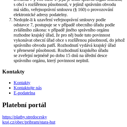
s obcí s rozšířenou působností, v jejímž správním obvodu
má sídlo, veřejnoprávní smlouvu (§ 160) o provozování
elektronické adresy podatelny.
Nedojde-li k uzavření veřejnoprávní smlouvy podle
odstavce 7, postupuje se v případě obecního úřadu podle
zvláštního zákona: v případě jiného správního orgánu
rozhodne krajský úřad, že pro něj bude tuto povinnost
vykonávat obecní úřad obce s rozšířenou působností, do jehož
správního obvodu patří. Rozhodnutí vydává krajský úřad
v přenesené působnosti. Rozhodnutí krajského úřadu
se zveřejní nejméně po dobu 15 dnů na úřední desce
správního orgánu, který povinnost neplnil.
Kontakty
Kontakty
Kontaktujte nás
E-podatelna
Platební portál
https://platby.stredocesky
kraj.cz/obec/pribram/stara-hut