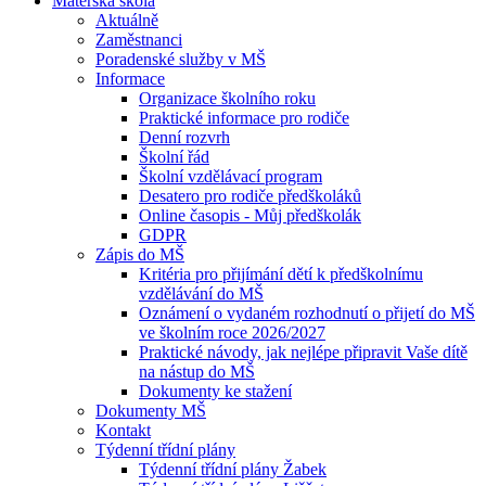
Mateřská škola
Aktuálně
Zaměstnanci
Poradenské služby v MŠ
Informace
Organizace školního roku
Praktické informace pro rodiče
Denní rozvrh
Školní řád
Školní vzdělávací program
Desatero pro rodiče předškoláků
Online časopis - Můj předškolák
GDPR
Zápis do MŠ
Kritéria pro přijímání dětí k předškolnímu
vzdělávání do MŠ
Oznámení o vydaném rozhodnutí o přijetí do MŠ
ve školním roce 2026/2027
Praktické návody, jak nejlépe připravit Vaše dítě
na nástup do MŠ
Dokumenty ke stažení
Dokumenty MŠ
Kontakt
Týdenní třídní plány
Týdenní třídní plány Žabek