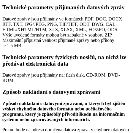
Technické parametry přijímaných datových zpráv
Datové zprávy jsou přijímány ve formátech
PDF, DOC, DOCX,
RTF, TXT, JPG/JPEG, PNG, TIF/TIFF, ODT, DWG, CAL,
HTML/XHTML/HTM, XLS, XLSX, XML, FO/ZFO, ODS.
Výše uvedené formáty mohou být zabalené v souboru ZIP.
Maximální přípustná velikost přijímané zprávy nebo přílohy
je
1.5 MB
.
Technické parametry fyzických nosičů, na nichž lze
předávat elektronická data
Datové zprávy jsou přijímány na:
flash disk, CD-ROM, DVD-
ROM.
Způsob nakládání s datovými zprávami
Způsob nakládání s datovými zprávami, u kterých byl zjištěn
výskyt chybného datového formátu nebo počítačového
programu, který je způsobilý přivodit škodu na informačním
systému nebo zpracovávaných informacích.
Pokud bude na adresu doručena datová zpráva v chybném datovém