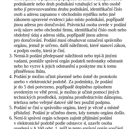
podnikatele nebo druh podnikání vztahující se k této osobě
nebo jí provozovanému druhu podnikání, identifikační číslo
osob a adresu zapsanou v obchodním rejstříku nebo jiné
zákonem upravené evidenci jako místo podnikání, popřípadě
jinou adresu pro doručování. Právnická osoba uvede v podání
svůj název nebo obchodní firmu, identifikační číslo osob nebo
obdobný údaj a adresu sídla, popřípadě jinou adresu
pro doručování. Podání musí obsahovat označení správního
orgánu, jemuž je určeno, další náležitosti, které stanoví zákon,
a podpis osoby, která je činí.
Nemá-li podání předepsané náležitosti nebo trpí-li jinými
vadami, pomůže správní orgán podateli nedostatky odstranit
nebo ho vyzve k jejich odstranění a poskytne mu k tomu
přiměřenou lhůtu.
Podání je možno učinit písemně nebo ústně do protokolu
anebo v elektronické podobě. Za podmínky, že podání
je do 5 dnů potvrzeno, popřípadě doplněno způsobem
uvedeným ve větě první, je možno je učinit pomocí jiných
technických prostředků, zejména prostřednictvím dálnopisu,
telefaxu nebo veřejné datové sítě bez použití podpisu.
Podání se činí u správního orgánu, který je věcně a místně
příslušný. Podání je učiněno dnem, kdy tomuto orgánu došlo.
Není-li správní orgán schopen zajistit přijímání podání
v elektronické podobě podle odstavce 4, uzavře osoba
uvedená v § 160 odst. 1. jejíž je tento správní orgán součástí,