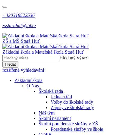
+420318522536
zsstarahut@iol.cz
ZŠ a MŠ
Stará Huť
Základní škola a Mateřská škola
Stará Huť
Hledaný výraz
Hledat
rozšířené vyhledávání
Základní škola
O Nás
Školská rada
Jednací řád
Volby do školské rady
Zápisy ze školské rady
Náš tým
Školní parlament
Školní poradenské služby v ZŠ
Poradenské služby ve škole
GDPR