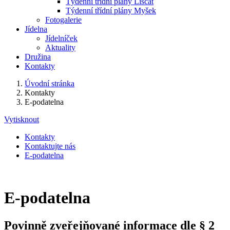
Týdenní třídní plány Liščat
Týdenní třídní plány Myšek
Fotogalerie
Jídelna
Jídelníček
Aktuality
Družina
Kontakty
Úvodní stránka
Kontakty
E-podatelna
Vytisknout
Kontakty
Kontaktujte nás
E-podatelna
E-podatelna
Povinně zveřejňované informace dle § 2