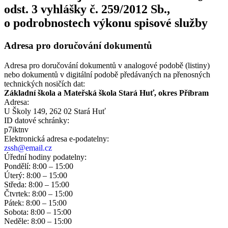
odst. 3 vyhlášky č. 259/2012 Sb.,
o podrobnostech výkonu spisové služby
Adresa pro doručování dokumentů
Adresa pro doručování dokumentů v analogové podobě (listiny)
nebo dokumentů v digitální podobě předávaných na přenosných
technických nosičích dat:
Základní škola a Mateřská škola Stará Huť, okres Příbram
Adresa:
U Školy 149, 262 02 Stará Huť
ID datové schránky:
p7iktnv
Elektronická adresa e‑podatelny:
zssh@email.cz
Úřední hodiny podatelny:
Pondělí: 8:00 – 15:00
Úterý: 8:00 – 15:00
Středa: 8:00 – 15:00
Čtvrtek: 8:00 – 15:00
Pátek: 8:00 – 15:00
Sobota: 8:00 – 15:00
Neděle: 8:00 – 15:00