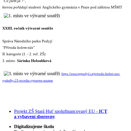
"Co jsem já ?",
kterou pořádají studenti
Anglického gymnázia v Praze pod záštitou MŠMT
XXIII. ročník výtvarné soutěže
Správa Národního parku Podyjí
"Příroda kolem nás"
II. kategorie (1. - 2. roč. ZŠ)
3. místo:
Sárinka Holoubková
https://www.nppodyji.cz/priroda-kolem-nas-
vysledky-23-rocniku-vytvarne-souteze
Projekt ZŠ Stará Huť spolufinancovaný EU -
ICT
a vybavení sborovny
Digitalizujeme školu