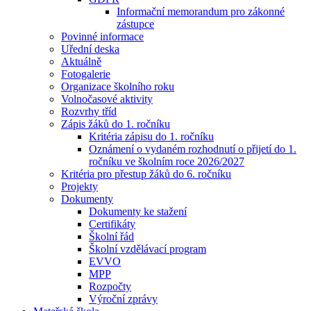
Informační memorandum pro zákonné
zástupce
Povinné informace
Uřední deska
Aktuálně
Fotogalerie
Organizace školního roku
Volnočasové aktivity
Rozvrhy tříd
Zápis žáků do 1. ročníku
Kritéria zápisu do 1. ročníku
Oznámení o vydaném rozhodnutí o přijetí do 1.
ročníku ve školním roce 2026/2027
Kritéria pro přestup žáků do 6. ročníku
Projekty
Dokumenty
Dokumenty ke stažení
Certifikáty
Školní řád
Školní vzdělávací program
EVVO
MPP
Rozpočty
Výroční zprávy