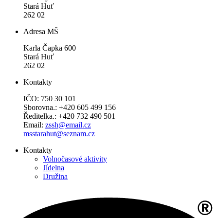
Stará Huť
262 02
Adresa MŠ
Karla Čapka 600
Stará Huť
262 02
Kontakty
IČO: 750 30 101
Sborovna.: +420 605 499 156
Ředitelka.: +420 732 490 501
Email:
zssh@email.cz
msstarahut@seznam.cz
Kontakty
Volnočasové aktivity
Jídelna
Družina