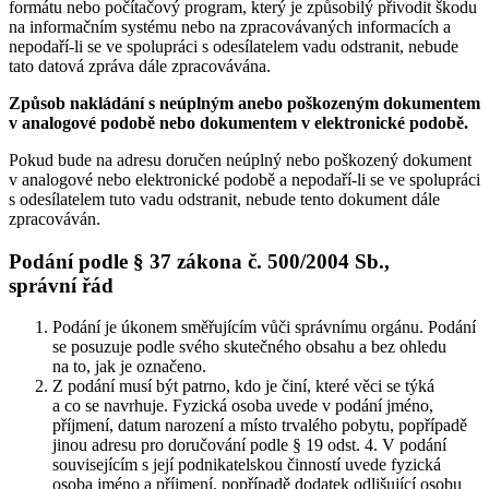
formátu nebo počítačový program, který je způsobilý přivodit škodu
na informačním systému nebo na zpracovávaných informacích a
nepodaří-li se ve spolupráci s odesílatelem vadu odstranit, nebude
tato datová zpráva dále zpracovávána.
Způsob nakládání s neúplným anebo poškozeným dokumentem
v analogové podobě nebo dokumentem v elektronické podobě.
Pokud bude na adresu doručen neúplný nebo poškozený dokument
v analogové nebo elektronické podobě a nepodaří-li se ve spolupráci
s odesílatelem tuto vadu odstranit, nebude tento dokument dále
zpracováván.
Podání podle § 37 zákona č. 500/2004 Sb.,
správní řád
Podání je úkonem směřujícím vůči správnímu orgánu. Podání
se posuzuje podle svého skutečného obsahu a bez ohledu
na to, jak je označeno.
Z podání musí být patrno, kdo je činí, které věci se týká
a co se navrhuje. Fyzická osoba uvede v podání jméno,
příjmení, datum narození a místo trvalého pobytu, popřípadě
jinou adresu pro doručování podle § 19 odst. 4. V podání
souvisejícím s její podnikatelskou činností uvede fyzická
osoba jméno a příjmení, popřípadě dodatek odlišující osobu